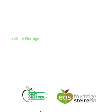
Apfel & Karamell – eine unwiderstehliche
Kombination! In diesen Apfeltaschen finden sie
in ganz besonderer Form zueinander, nämlich
in Form der sog. „Kuhzuckerl“-Karamellen.
« Ältere Einträge