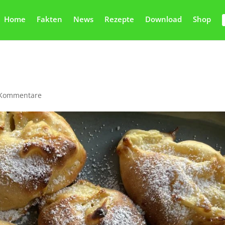
Home
Fakten
News
Rezepte
Download
Shop
 Kommentare