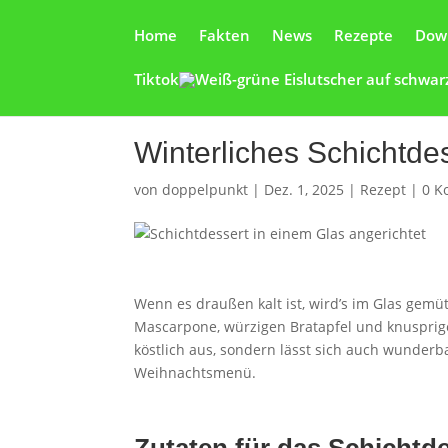
Home
Fakten
News
Rezepte
Dow
Tiktok
Winterliches Schichtde
von
doppelpunkt
|
Dez. 1, 2025
|
Rezept
|
0 K
Wenn es draußen kalt ist, wird’s im Glas gemüt
Mascarpone, würzigen Bratapfel und knusprige
köstlich aus, sondern lässt sich auch wunderb
Weihnachtsmenü.