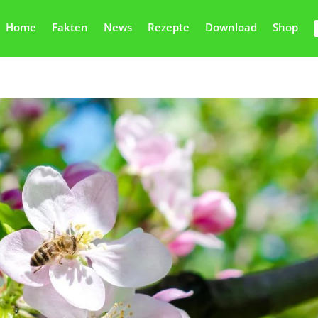
Home
Fakten
News
Rezepte
Download
Shop