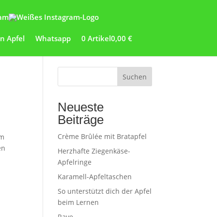
ram
Whatsapp
0 Artikel
0,00 €
Suchen
Neueste
Beiträge
Crème Brûlée mit Bratapfel
rm
en
Herzhafte Ziegenkäse-
Apfelringe
Karamell-Apfeltaschen
So unterstützt dich der Apfel
beim Lernen
Rave