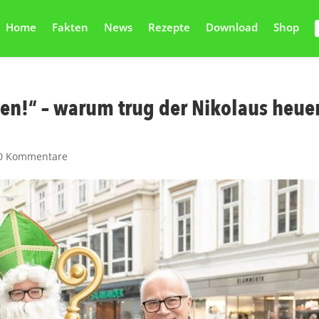
Home
Fakten
News
Rezepte
Download
Shop
sen!“ – warum trug der Nikolaus heue
0 Kommentare