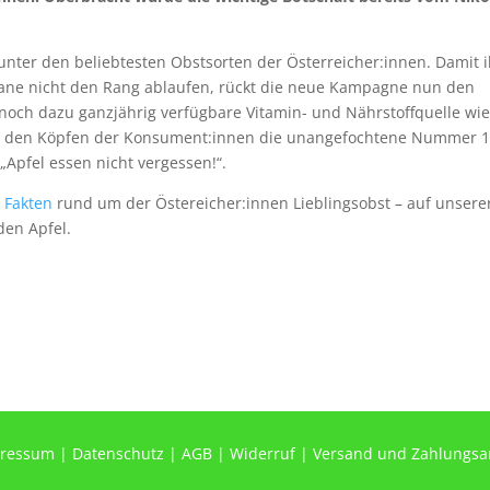
nter den beliebtesten Obstsorten der Österreicher:innen. Damit 
nane nicht den Rang ablaufen, rückt die neue Kampagne nun den
 noch dazu ganzjährig verfügbare Vitamin- und Nährstoffquelle wi
in den Köpfen der Konsument:innen die unangefochtene Nummer 
„Apfel essen nicht vergessen!“.
r
Fakten
rund um der Östereicher:innen Lieblingsobst – auf unsere
den Apfel.
ressum
|
Datenschutz
|
AGB
|
Widerruf
|
Versand und Zahlungsa