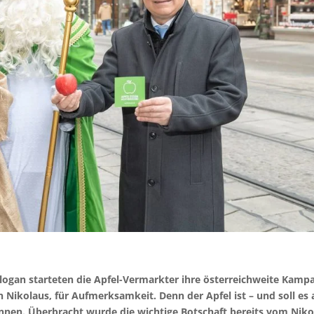
Slogan starteten die Apfel-Vermarkter ihre österreichweite Kamp
n Nikolaus, für Aufmerksamkeit. Denn der Apfel ist – und soll es
:innen. Überbracht wurde die wichtige Botschaft bereits vom Nik