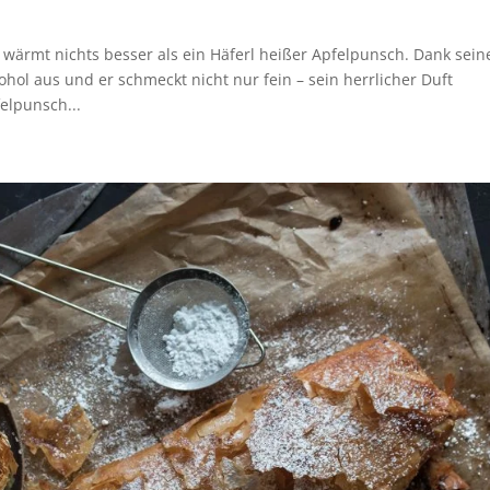
ärmt nichts besser als ein Häferl heißer Apfelpunsch. Dank sein
ol aus und er schmeckt nicht nur fein – sein herrlicher Duft
elpunsch...