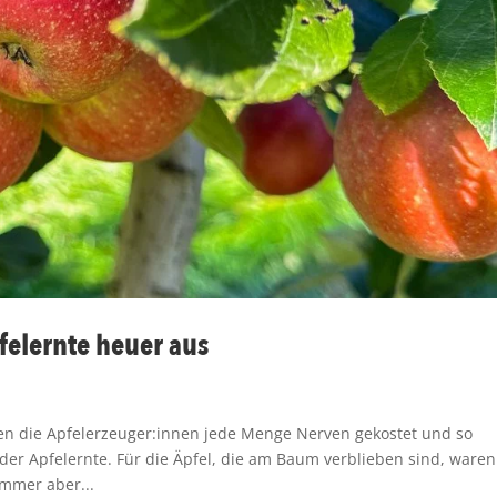
Apfelernte heuer aus
en die Apfelerzeuger:innen jede Menge Nerven gekostet und so
r Apfelernte. Für die Äpfel, die am Baum verblieben sind, waren
mmer aber...