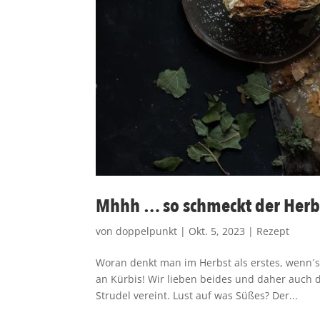
Mhhh … so schmeckt der Herb
von
doppelpunkt
|
Okt. 5, 2023
|
Rezept
Woran denkt man im Herbst als erstes, wenn´s 
an Kürbis! Wir lieben beides und daher auch d
Strudel vereint. Lust auf was Süßes? Der...